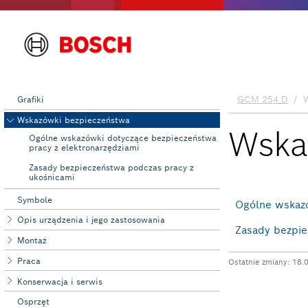
Grafiki
Wskazówki bezpieczeństwa
Ogólne wskazówki dotyczące bez‌pie‌czeń‌stwa
pracy z elektronarzędziami
Zasady bezpieczeństwa podczas pracy z
ukośnicami
Symbole
Opis urządzenia i jego zastosowania
Montaż
Praca
Konserwacja i serwis
Osprzęt