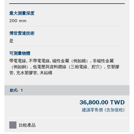
最大測量深度
200 mm
博世雷達技術
是
可測量物體
帶電電線, 不帶電電線, 磁性金屬（例如鐵）, 非磁性金屬
（例如銅）, 低電壓與資料纜線（三相電線、腔穴）, 空塑膠
管, 充水塑膠管, 木結構
款式:
1
36,800.00 TWD
建議零售價 (含加值稅)
比較產品