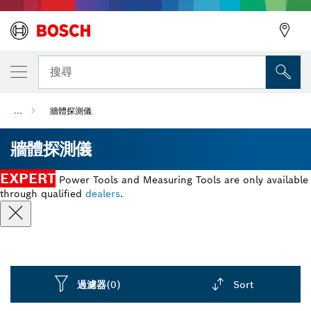
搜尋
...
牆體探測儀
牆體探測儀
EXPERT
Power Tools and Measuring Tools are only available
through qualified
dealers
.
過濾器
(0)
Sort
Dropdown