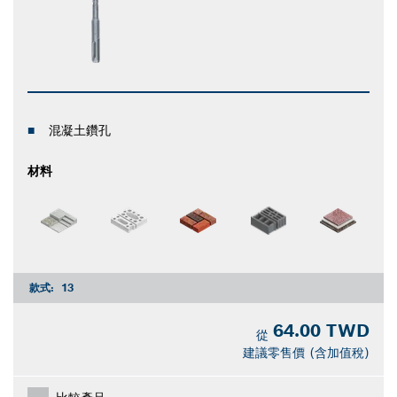
混凝土鑽孔
材料
款式:
13
64.00 TWD
從
建議零售價 (含加值稅)