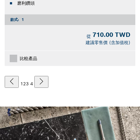
磨利鑽頭
款式:
1
710.00 TWD
從
建議零售價 (含加值稅)
比較產品
1
2
3
4