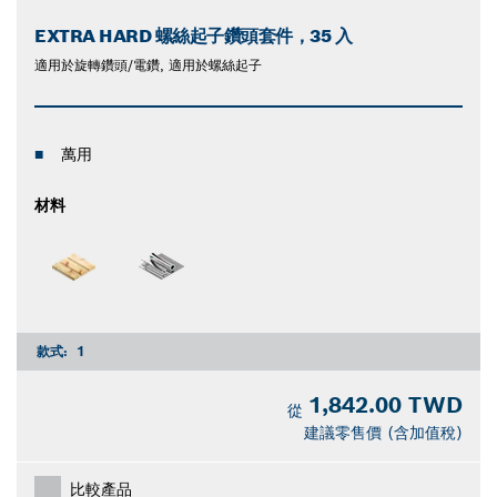
EXTRA HARD 螺絲起子鑽頭套件，35 入
適用於旋轉鑽頭/電鑽, 適用於螺絲起子
萬用
材料
款式:
1
1,842.00 TWD
從
建議零售價 (含加值稅)
比較產品