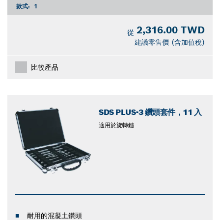
款式:
1
2,316.00 TWD
從
建議零售價 (含加值稅)
比較產品
SDS PLUS-3 鑽頭套件，11 入
適用於旋轉鎚
耐用的混凝土鑽頭