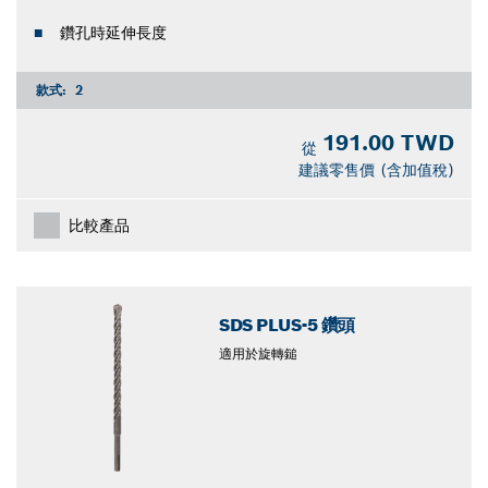
鑽孔時延伸長度
款式:
2
191.00 TWD
從
建議零售價 (含加值稅)
比較產品
SDS PLUS-5 鑽頭
適用於旋轉鎚