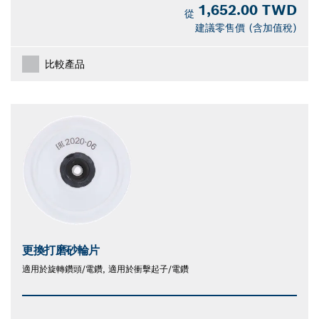
1,652.00 TWD
從
建議零售價 (含加值稅)
比較產品
更換打磨砂輪片
適用於旋轉鑽頭/電鑽, 適用於衝擊起子/電鑽