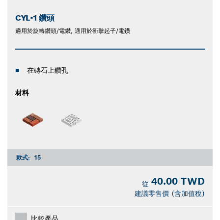
CYL-1 鑽頭
適用於旋轉鑽頭/電鑽, 適用於衝擊起子/電鑽
在磚石上鑽孔
材料
款式:
15
40.00 TWD
從
建議零售價 (含加值稅)
比較產品