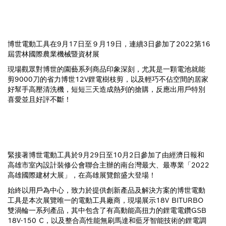
博世電動工具在9月17日至９月19日，連續3日參加了2022第16
屆雲林國際農業機械暨資材展
現場觀眾對博世的園藝系列商品印象深刻，尤其是一顆電池就能
剪9000刀的省力博世12V鋰電樹枝剪，以及輕巧不佔空間的居家
好幫手高壓清洗機，短短三天造成熱列的搶購，反應出用戶特別
喜愛並且好評不斷！
緊接著博世電動工具於9月29日至10月2日參加了由經濟日報和
高雄市室內設計裝修公會聯合主辦的南台灣最大、最專業「2022
高雄國際建材大展」，在高雄展覽館盛大登場！
始終以用戶為中心，致力於提供創新產品及解決方案的博世電動
工具是本次展覽唯一的電動工具廠商，現場展示18V BITURBO
雙渦輪一系列產品，其中包含了有高動能高扭力的鋰電電鑽GSB
18V-150 C，以及整合高性能無刷馬達和藍牙智能技術的鋰電調