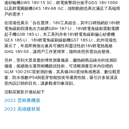
速砂輪機GWS 18V-15 SC，鋰電衝擊四分扳手GDS 18V-1000
以及鋰電圓鋸機GKS 18V-68 GC，強勁動能也再次滿足了高端用
戶的需求！
在現場也展示「自在選擇」18V工具組合，其中口碑熱銷款18V鋰
電免碳刷四溝免出力鎚鑽GBH 187-LI﹑18V鋰電免碳刷震動電鑽
起子機GSB 185-LI，木工系列亦有18V鋰電免碳刷偏心砂磨機
GEX 185-LI﹑18V鋰電免碳刷線鋸機GST 185-LI，此外現場也
展示了，年底即將推出兼具可攜性和靈活性的18V鋰電熱風槍
GHG 18V-50，讓用戶工作更簡單，隨時依照所需自由發揮。
另外，受到大眾喜愛的博世測量儀器，繼熱銷商品綠光科技測距
儀後，接續推出運用相機鏡頭技術，可清晰測量百米內目標的
GLM 100-25C雷射測距儀，其具備360度傾角感應器、數位觀景
窗、防水係數IP54與藍芽智能技術等優異性能，吸引許多裝潢及
室內設計師的目光，讓參觀者印象深刻。
活動花絮影片連結如下
2022 雲林農機展
2022 高雄建材展