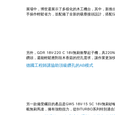
展場中，博世還展示了多樣化的木工機台，其中，新推出的
手操作輕鬆省力，並配備了全新的吸塵接頭設計，搭配GAS
另外，GDR 18V-220 C 18V無刷衝擊起子機，
鑽頭，還能輕鬆應對段木香菇的挖孔需求，讓作業更加
德國工程師講協助頂級鑽孔的AB模式
另一款備受矚目的產品是GWS 18V-15 SC 1
載無刷馬達，擁有強勁扭力，從BITURBO系列特別