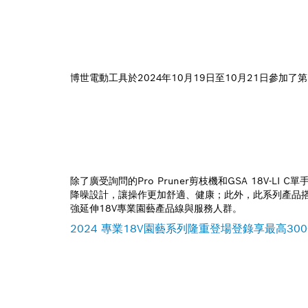
博世電動工具於2024年10月19日至10月21日參
除了廣受詢問的Pro Pruner剪枝機和GSA 18V-
降噪設計，讓操作更加舒適、健康；此外，此系列產品搭載了
強延伸18V專業園藝產品線與服務人群。
2024 專業18V園藝系列隆重登場登錄享最高30