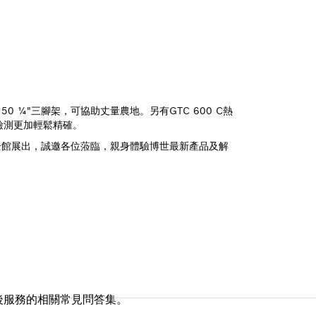
0 ¼"三腳架，可協助丈量農地。另有GTC 600 C熱
的檢測更加輕鬆精確。
樓全館展出，誠邀各位蒞臨，親身體驗博世最新產品及解
後服務的相關常見問答集。