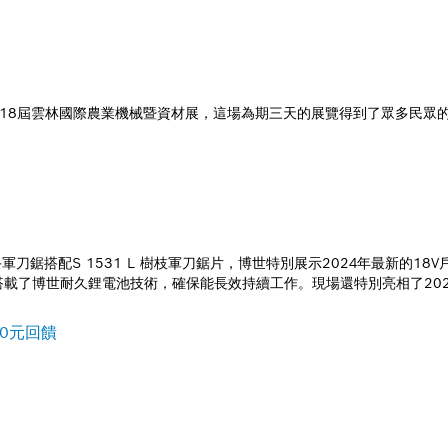
加了第18屆雲林國際農業機械暨資材展，這場為期三天的展覽得到了眾多民眾
LI C單手軍刀鋸搭配S 1531 L 樹枝軍刀鋸片，博世特別展示2024年最
博世耐久鋰電池技術，確保能長效持續工作。現場還特別亮相了2025年即將
00元回饋