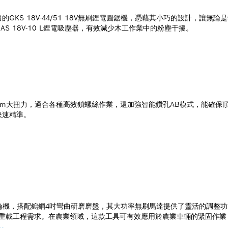
GKS 18V-44/51 18V無刷鋰電圓鋸機，憑藉其小巧的設計，讓
 18V-10 L鋰電吸塵器，有效減少木工作業中的粉塵干擾。
具220Nm大扭力，適合各種高效鎖螺絲作業，還加強智能鑽孔AB模式，能確
快速精準。
8V無刷砂輪機，搭配鎢鋼4吋彎曲研磨磨盤，其大功率無刷馬達提供了靈活的
適合重載工程需求。在農業領域，這款工具可有效應用於農業車輛的緊固作