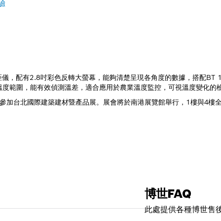
驗
距儀，配有2.8吋彩色反轉大螢幕，能夠清楚呈現各角度的數據，搭配BT 15
°C的廣泛溫度範圍，能有效偵測溫差，適合應用於農業溫度監控，可視溫度變化
15日參加台北國際建築建材暨產品展。展會將於南港展覽館舉行，1樓與4
博世FAQ
此處提供各種博世售