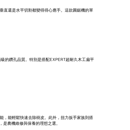
無論是垂直還是水平切割都變得得心應手。這款圓鋸機的單
保頂級的鑽孔品質。特別是搭配EXPERT超耐久木工扁平
調整功能，能輕鬆快速去除樹皮。此外，扭力扳手家族則搭
業，是農機維修與保養的理想之選。