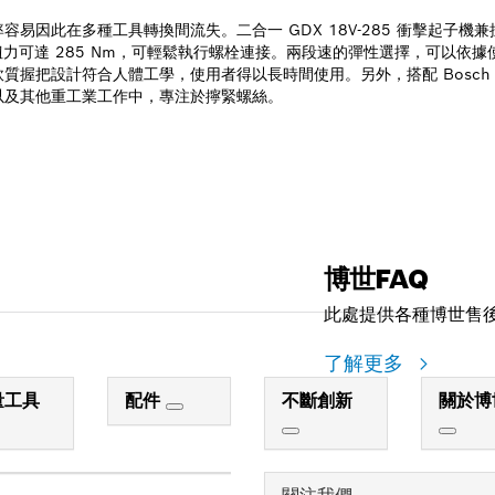
易因此在多種工具轉換間流失。二合一 GDX 18V-285 衝擊起子
扭力可達 285 Nm，可輕鬆執行螺栓連接。兩段速的彈性選擇，可以依
有軟質握把設計符合人體工學，使用者得以長時間使用。另外，搭配 Bosch 
以及其他重工業工作中，專注於擰緊螺絲。
博世FAQ
此處提供各種博世售
了解更多
量工具
配件
不斷創新
關於博