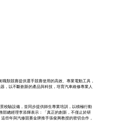
車技術職類競賽提供選手競賽使用的高效、專業電動工具，
 系統所需之儀器，以不斷創新的產品與科技，培育汽車維修專業人
0° 環景校驗設備，並同步提供師生專業培訓，以積極行動
業務部總經理李添輝表示：「真正的創新，不僅止於研
，這些年與汽修競賽金牌推手張俊興教授的密切合作，