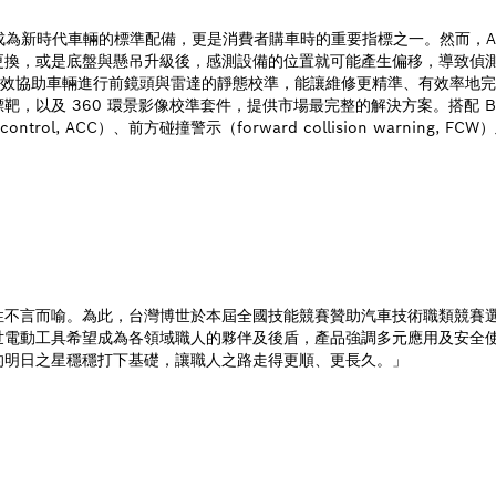
已成為新時代車輛的標準配備，更是消費者購車時的重要指標之一。然而，A
換，或是底盤與懸吊升級後，感測設備的位置就可能產生偏移，導致偵測誤
能有效協助車輛進行前鏡頭與雷達的靜態校準，能讓維修更精準、有效率地完成
及 360 環景影像校準套件，提供市場最完整的解決方案。搭配 Bosch 診
trol, ACC）、前方碰撞警示（forward collision warning, FCW）
言而喻。為此，台灣博世於本屆全國技能競賽贊助汽車技術職類競賽選手一機
世電動工具希望成為各領域職人的夥伴及後盾，產品強調多元應用及安全
的明日之星穩穩打下基礎，讓職人之路走得更順、更長久。」