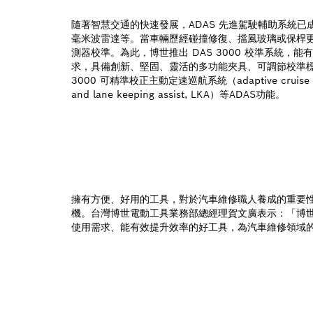
隨著智慧交通的快速發展，ADAS 先進駕駛輔助系統
毫米波雷達等。當車輛歷經碰撞修復、擋風玻璃或保桿更
測器校準。為此，博世推出 DAS 3000 校準系統，
求，具備創新、堅固、靈活的多功能夾具、可調節校準標靶，以
3000 可精準校正主動定速巡航系統（adaptive cruise con
and lane keeping assist, LKA）等ADAS功能。
擁有方便、好用的工具，對於汽車維修職人養成的重要性不
機。台灣博世電動工具業務部總經理賀文廣表示：「博
使用需求、能有效提升效率的好工具，為汽車維修領域