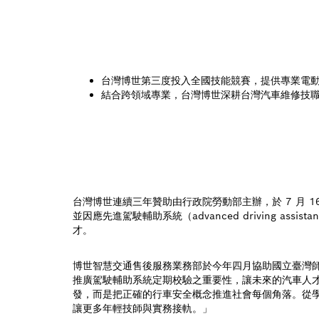
台灣博世第三度投入全國技能競賽，提供專業電動工
結合跨領域專業，台灣博世深耕台灣汽車維修技
台灣博世連續三年贊助由行政院勞動部主辦，於 7 月 1
並因應先進駕駛輔助系統（advanced driving as
才。
博世智慧交通售後服務業務部於今年四月協助國立臺灣師範大學
推廣駕駛輔助系統定期校驗之重要性，讓未來的汽車人才
發，而是把正確的行車安全概念推進社會每個角落。從
讓更多年輕技師與實務接軌。」