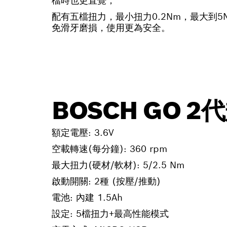
檔時也更直覺；
配有五檔扭力，最小扭力0.2Nm，最大到
免滑牙磨損，使用更為安全。
BOSCH GO 2
額定電壓: 3.6V
空載轉速(每分鐘): 360 rpm
最大扭力(硬材/軟材): 5/2.5 Nm
啟動開關: 2種 (按壓/推動)
電池: 內建 1.5Ah
設定: 5檔扭力+最高性能模式