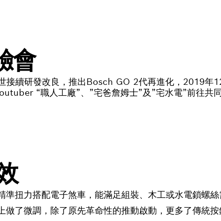
驗會
世接續研發改良，推出Bosch GO 2代再進化，2019
outuber “職人工廠”、”宅爸詹姆士”及”宅水電”前
效
子機，精準扭力搭配電子煞車，能滿足組裝、木工或水電鎖螺
在啟動上做了微調，除了原先革命性的推動啟動，更多了傳統