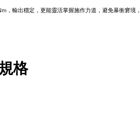
5Nm，輸出穩定，更能靈活掌握施作力道，避免暴衝窘
代規格