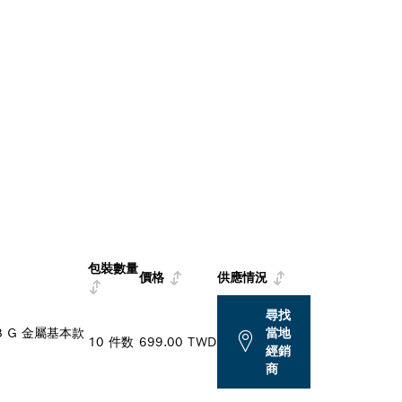
包裝數量
價格
供應情況
尋找
18 G 金屬基本款
當地
10 件数
699.00 TWD
經銷
商