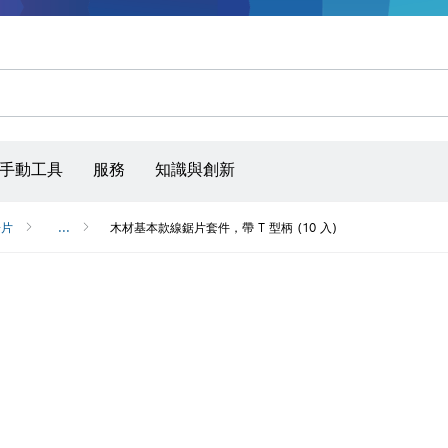
手動工具
服務
知識與創新
鋸片
...
木材基本款線鋸片套件，帶 T 型柄 (10 入)