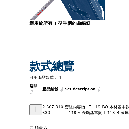
適用於所有 T 型手柄的曲線鋸
款式總覽
可用產品款式：
1
展開
產品編號
Set description
2 607 010
套組內容物：T 119 BO 木材基本款 T
630
T 118 A 金屬基本款 T 118 B 
共
項產品