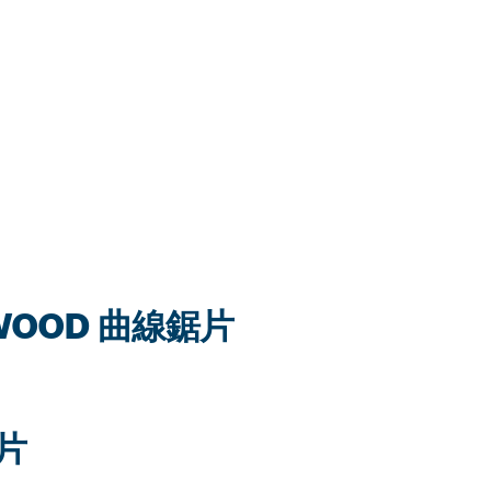
R WOOD 曲線鋸片
鋸片