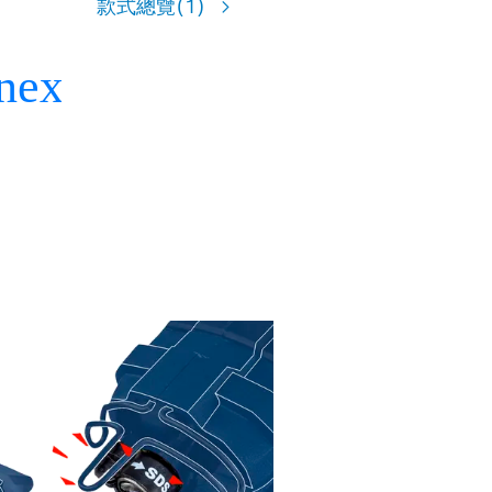
款式總覽
(1)