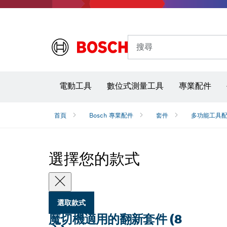
搜尋
電動工具
數位式測量工具
專業配件
首頁
Bosch 專業配件
套件
多功能工具
選擇您的款式
選取款式
魔切機適用的翻新套件 (8