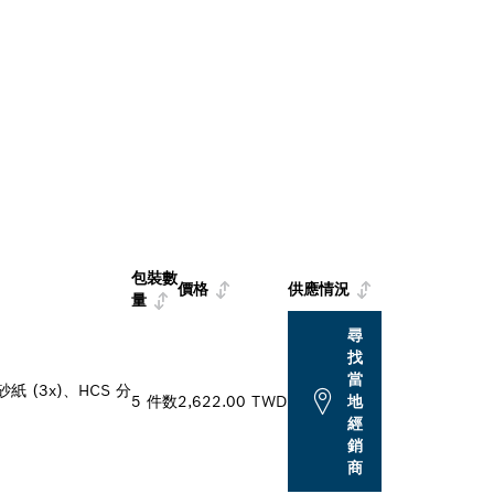
包裝數
價格
供應情況
量
尋
找
當
紙 (3x)、HCS 分
5 件数
2,622.00 TWD
地
經
銷
商