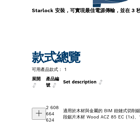
Starlock 安裝，可實現最佳電源傳輸，並在 3
款式總覽
可用產品款式：
1
展開
產品編
Set description
號
2 608
適用於木材與金屬的 BIM 鉸鏈式切削鋸片 A
664
段鋸片木材 Wood ACZ 85 EC (1x)、1 
624