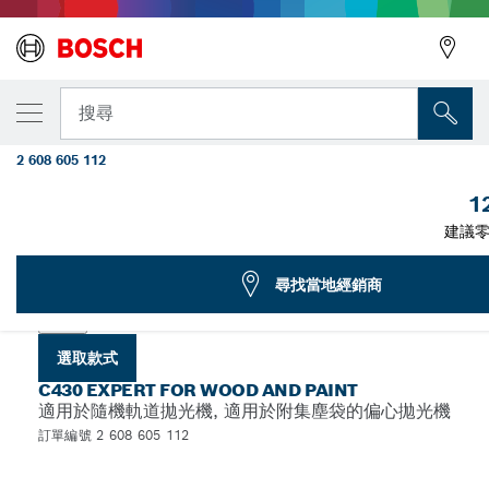
您選取的款式
適用於偏心砂磨機的C430砂紙，Expert for Woo
搜尋
Paint，125 mm直徑，8孔
2 608 605 112
...
適用於隨機軌道拋光機的 C430 木材專業款砂紙
1
建議零
選擇您的規格
尋找當地經銷商
選取款式
C430 EXPERT FOR WOOD AND PAINT
適用於隨機軌道拋光機, 適用於附集塵袋的偏心拋光機
訂單編號 2 608 605 112