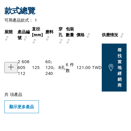
款式總覽
可用產品款式：
1
直径
穿
包裝
展開
產品編
磨料
[mm]
孔
數量
價格
供應情況
號
尋
找
2 608
60;
當
6 件
605
125
120;
8孔
121.00 TWD
地
数
112
240
經
銷
商
共
項產品
顯示更多產品
尋找您附近的博世專業經銷商