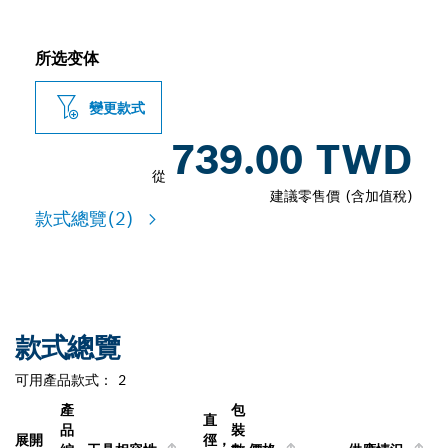
所选变体
變更款式
739.00 TWD
從
建議零售價 (含加值稅)
款式總覽
(2)
款式總覽
可用產品款式：
2
產
包
直
品
裝
展開
徑，