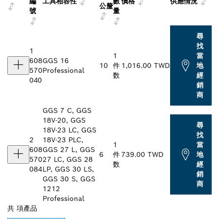
編
工具相容性
數
價格
供應情況
公釐
號
量
尋
找
1
1
當
608
GGS 16
10
件
1,016.00 TWD
地
570
Professional
数
經
040
銷
商
GGS 7 C, GGS
18V-20, GGS
尋
18V-23 LC, GGS
找
2
18V-23 PLC,
1
當
608
GGS 27 L, GGS
6
件
739.00 TWD
地
570
27 LC, GGS 28
数
經
084
LP, GGS 30 LS,
銷
GGS 30 S, GGS
商
1212
Professional
共
項產品