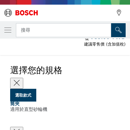
您選取的款式
筒夾
搜尋
739.00 TWD
從
建議零售價 (含加值稅)
...
適用於直型砂輪機的鎖緊螺帽夾頭
選擇您的規格
選取款式
筒夾
適用於直型砂輪機