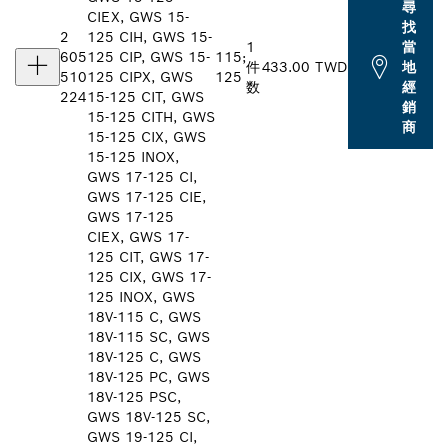
尋
CIEX, GWS 15-
找
2
125 CIH, GWS 15-
1
當
605
125 CIP, GWS 15-
115;
件
433.00 TWD
地
510
125 CIPX, GWS
125
数
經
224
15-125 CIT, GWS
銷
15-125 CITH, GWS
商
15-125 CIX, GWS
15-125 INOX,
GWS 17-125 CI,
GWS 17-125 CIE,
GWS 17-125
CIEX, GWS 17-
125 CIT, GWS 17-
125 CIX, GWS 17-
125 INOX, GWS
18V-115 C, GWS
18V-115 SC, GWS
18V-125 C, GWS
18V-125 PC, GWS
18V-125 PSC,
GWS 18V-125 SC,
GWS 19-125 CI,