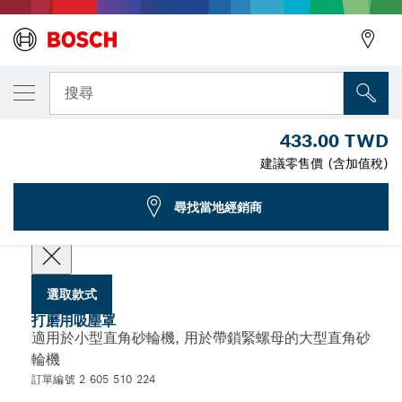
您選取的款式
含刷架環吸塵出口的切削導引
搜尋
2 605 510 224
433.00 TWD
...
適用於直角砂輪機的吸塵罩
建議零售價 (含加值稅)
尋找當地經銷商
選擇您的規格
選取款式
打磨用吸塵罩
適用於小型直角砂輪機, 用於帶鎖緊螺母的大型直角砂
輪機
訂單編號 2 605 510 224