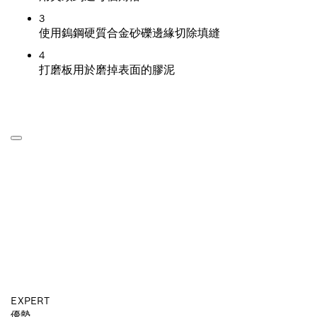
3
使用鎢鋼硬質合金砂礫邊緣切除填縫
4
打磨板用於磨掉表面的膠泥
EXPERT
優勢