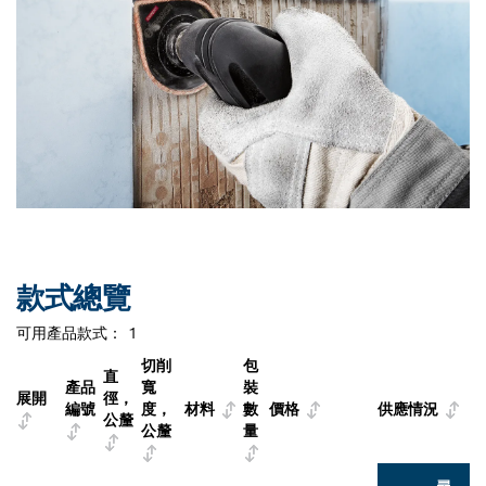
款式總覽
可用產品款式：
1
切削
包
直
產品
寬
裝
展開
徑，
編號
度，
材料
數
價格
供應情況
公釐
公釐
量