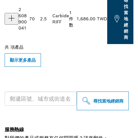
尋
找
2
1
當
608
Carbide
70
2.5
件
1,686.00 TWD
地
900
RIFF
数
經
041
銷
商
共
項產品
顯示更多產品
尋找您附近的博世專業經銷商
尋找當地經銷商
服務熱線