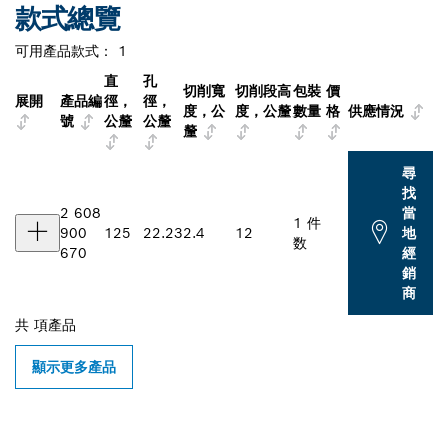
款式總覽
可用產品款式：
1
直
孔
切削寬
切削段高
包裝
價
展開
產品編
徑，
徑，
度，公
度，公釐
數量
格
供應情況
號
公釐
公釐
釐
尋
找
2 608
當
1 件
900
125
22.23
2.4
12
地
数
670
經
銷
商
共
項產品
顯示更多產品