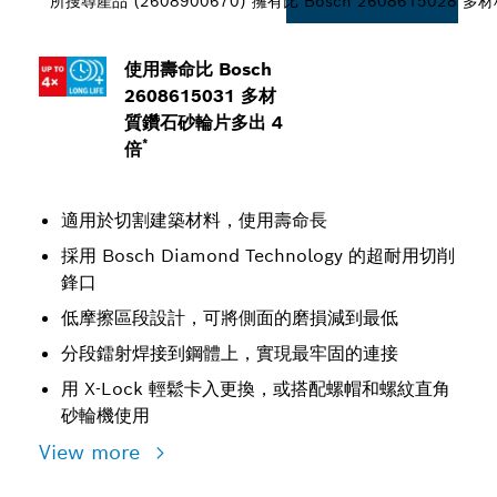
所搜尋產品 (2608900670) 擁有比 Bosch 260861502
使用壽命比 Bosch
2608615031 多材
質鑽石砂輪片多出 4
*
倍
適用於切割建築材料，使用壽命長
採用 Bosch Diamond Technology 的超耐用切削
鋒口
低摩擦區段設計，可將側面的磨損減到最低
分段鐳射焊接到鋼體上，實現最牢固的連接
用 X-Lock 輕鬆卡入更換，或搭配螺帽和螺紋直角
砂輪機使用
View more