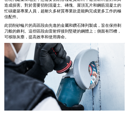
造成損害。對於需要切削混凝土、磚塊、屋頂瓦片和鋼筋混凝土的
忙碌建築專業人員，超耐久多材質專業款是能夠完成更多工作的極
佳配件。
此切削砂輪片的高區段由先進的金屬和鑽石陣列製成，旨在保持剃
刀般的鋒利。這些區段由雷射焊接到堅硬的鋼體上；側面有凹槽，
可移除灰塵，提高效率和使用壽命。