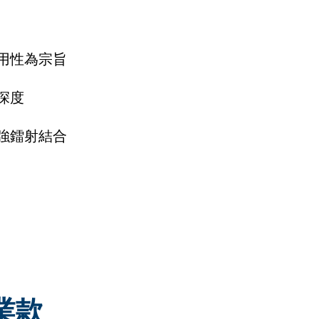
用性為宗旨
深度
強鐳射結合
業款