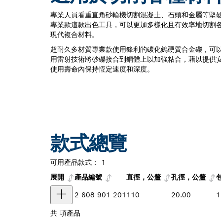
專業人員看重直角砂輪機切割混凝土、石頭和金屬等堅
專業款這款出色工具，可以更加多樣化且有效率地切割
現代複合材料。
超耐久多材質專業款使用鋒利的碳化鎢硬質合金礫，可
用雷射技術將砂礫接合到鋼體上以加強粘合，藉以提供
使用壽命內保持恆定速度和深度。
款式總覽
可用產品款式：
1
展開
產品編號
直徑，公釐
孔徑，公釐
2 608 901 201
110
20.00
共
項產品