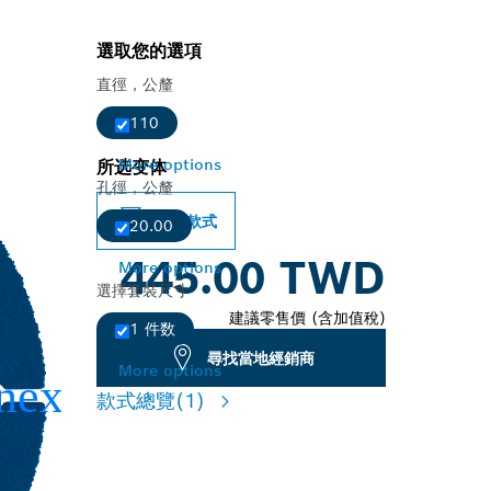
選取您的選項
直徑，公釐
110
More options
所选变体
孔徑，公釐
變更款式
20.00
445.00 TWD
More options
選擇套裝尺寸
建議零售價 (含加值稅)
1 件数
尋找當地經銷商
More options
款式總覽
(1)