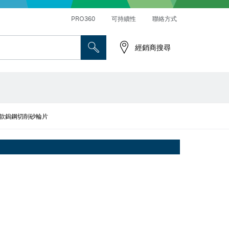
PRO360
可持續性
聯絡方式
經銷商搜尋
款鎢鋼切削砂輪片