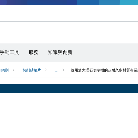
手動工具
服務
知識與創新
和鋼刷
切削砂輪片
...
適用於大理石切削機的超耐久多材質專業