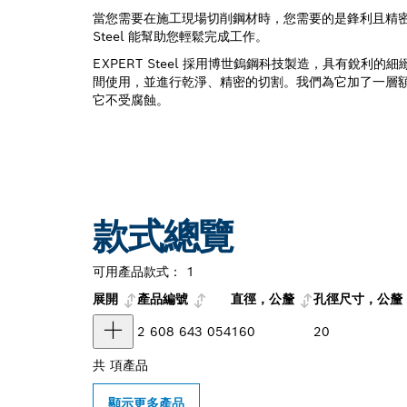
當您需要在施工現場切削鋼材時，您需要的是鋒利且精密的
Steel 能幫助您輕鬆完成工作。
EXPERT Steel 採用博世鎢鋼科技製造，具有銳利
間使用，並進行乾淨、精密的切割。我們為它加了一層
它不受腐蝕。
款式總覽
可用產品款式：
1
展開
產品編號
直徑，公釐
孔徑尺寸，公釐
2 608 643 054
160
20
共
項產品
顯示更多產品