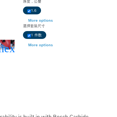
厚度，公釐
1.6
More options
選擇套裝尺寸
1 件数
More options
ability is built in with Bosch Carbide