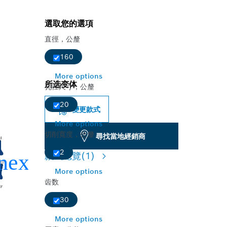
選取您的選項
直徑，公釐
160
More options
所选变体
孔徑尺寸，公釐
20
變更款式
More options
切削寬度，公釐
尋找當地經銷商
2
款式總覽
(1)
More options
齿数
30
More options