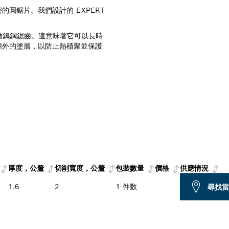
圓鋸片。我們設計的 EXPERT
的細緻鎢鋼鋸齒。這意味著它可以長時
額外的塗層，以防止熱積聚並保護
厚度，公釐
切削寬度，公釐
包裝數量
價格
供應情況
1.6
2
1 件数
尋找當