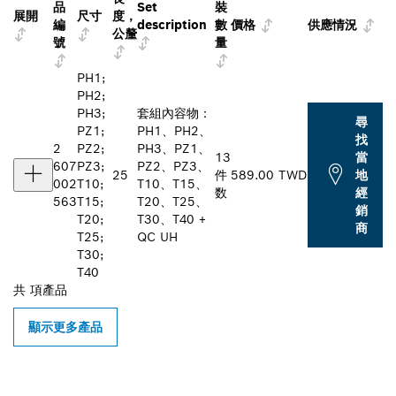
品
Set
裝
展開
尺寸
度，
編
description
數
價格
供應情況
公釐
號
量
PH1;
PH2;
PH3;
套組內容物：
尋
PZ1;
PH1、PH2、
找
2
PZ2;
PH3、PZ1、
13
當
607
PZ3;
PZ2、PZ3、
25
件
589.00 TWD
地
002
T10;
T10、T15、
数
經
563
T15;
T20、T25、
銷
T20;
T30、T40 +
商
T25;
QC UH
T30;
T40
共
項產品
顯示更多產品