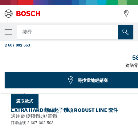
您選取的款式
耐用系列螺絲起子鑽頭套件 M PH/PZ/T，超硬版本
搜尋
件式)
2 607 002 563
...
超硬螺絲起子鑽頭套件 - 耐用系列 PZ 和 PH
5
建議零
選擇您的款式
尋找當地經銷商
選取款式
EXTRA HARD 螺絲起子鑽頭 ROBUST LINE 套件
適用於旋轉鑽頭/電鑽
訂單編號 2 607 002 563