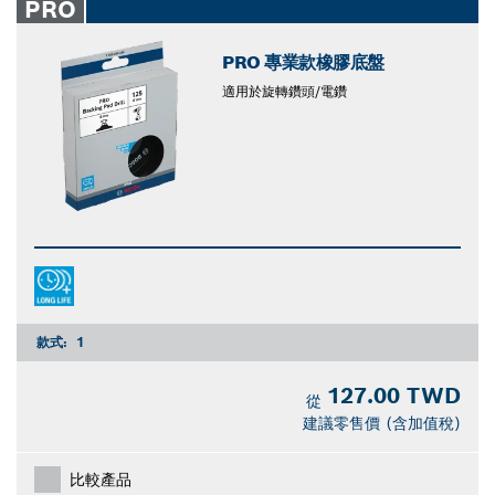
PRO
PRO 專業款橡膠底盤
適用於旋轉鑽頭/電鑽
款式:
1
127.00 TWD
從
建議零售價 (含加值稅)
比較產品