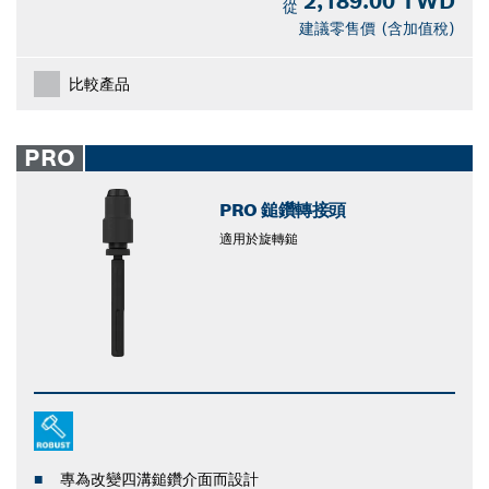
2,189.00 TWD
從
建議零售價 (含加值稅)
比較產品
PRO
PRO 鎚鑽轉接頭
適用於旋轉鎚
專為改變四溝鎚鑽介面而設計