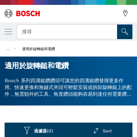
搜尋
...
適用於旋轉鎚和電鑽
適用於旋轉鎚和電鑽
Bosch 系列四溝鎚鑽鑽頭可讓您的四溝鎚鑽發揮更多作
用。快速更換和無鍵式夾頭可輕鬆安裝或拆卸旋轉鎚上的配
件，無需額外的工具。角度鑽頭能夠容易到達任何需要鑽孔
的空間。攪拌器斗或油漆攪拌器配件可將您的旋轉鑽變成不
會飛濺的混合工具。當您操作衝擊電鑽時，防震手柄可協助
您減輕壓力。探索各種旋轉鎚配件。
過濾器
(0)
Sort