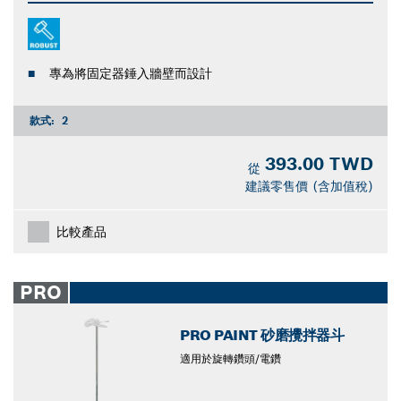
專為將固定器錘入牆壁而設計
款式:
2
393.00 TWD
從
建議零售價 (含加值稅)
比較產品
PRO
PRO PAINT 砂磨攪拌器斗
適用於旋轉鑽頭/電鑽