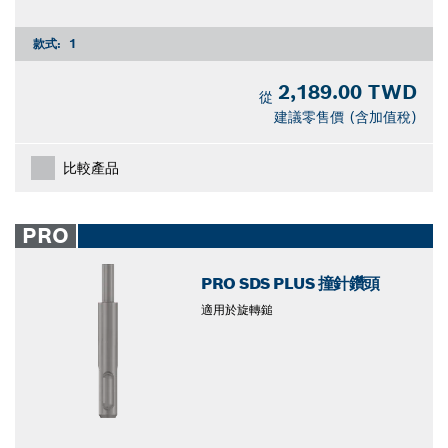
款式:
1
2,189.00 TWD
從
建議零售價 (含加值稅)
比較產品
PRO
PRO SDS PLUS 撞針鑽頭
適用於旋轉鎚