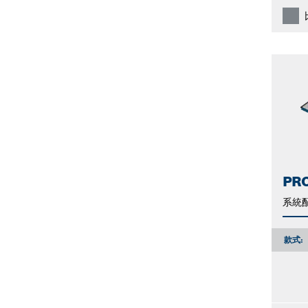
PR
系統
款式: