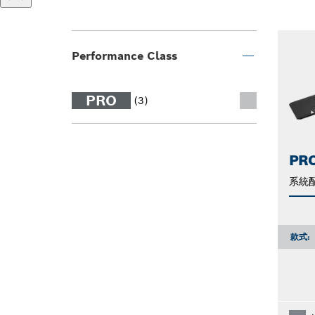
Performance Class
PRO
(3)
PRO
系統
款式: