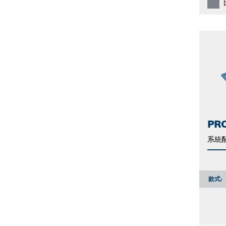
PRO
系統
款式: