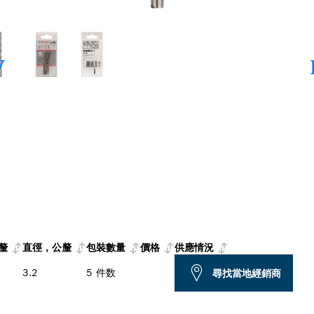
釐
直徑，公釐
包裝數量
價格
供應情況
3.2
5 件数
尋找當地經銷商