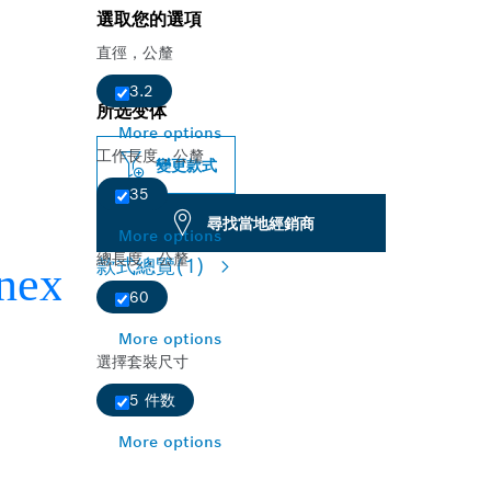
選取您的選項
直徑，公釐
3.2
所选变体
More options
工作長度，公釐
變更款式
35
尋找當地經銷商
More options
總長度，公釐
款式總覽
(1)
60
More options
選擇套裝尺寸
5 件数
More options