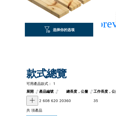
选择你的选项
款式總覽
可用產品款式：
1
展開
產品編號
總長度，公釐
工作長度，公
2 608 620 203
60
35
共
項產品