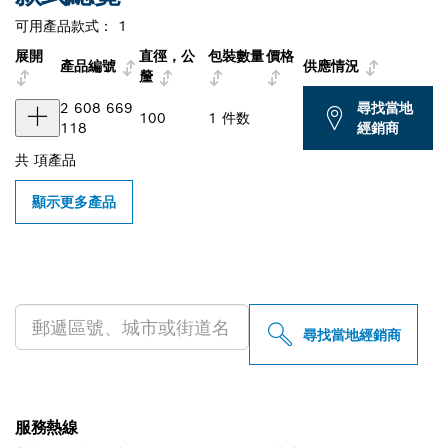
可用產品款式：
1
展開
直徑，公
包裝數量
價格
產品編號
供應情況
釐
2 608 669
尋找當地
100
1 件数
118
經銷商
共
項產品
顯示更多產品
尋找您附近的博世專業經銷商
尋找當地經銷商
服務熱線