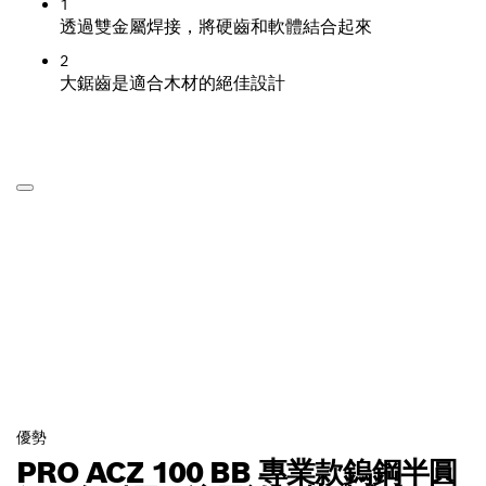
1
透過雙金屬焊接，將硬齒和軟體結合起來
2
大鋸齒是適合木材的絕佳設計
優勢
PRO ACZ 100 BB 專業款鎢鋼半圓