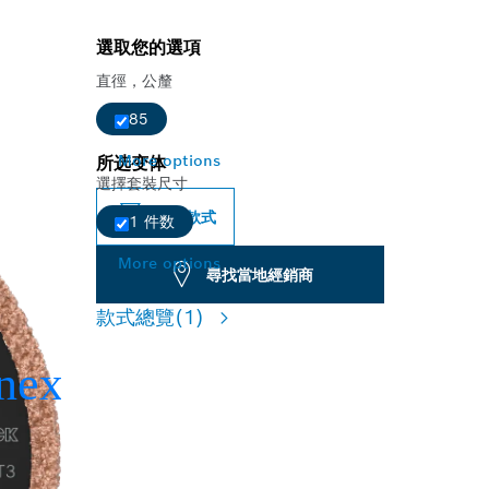
選取您的選項
直徑，公釐
85
More options
所选变体
選擇套裝尺寸
變更款式
1 件数
More options
尋找當地經銷商
款式總覽
(1)