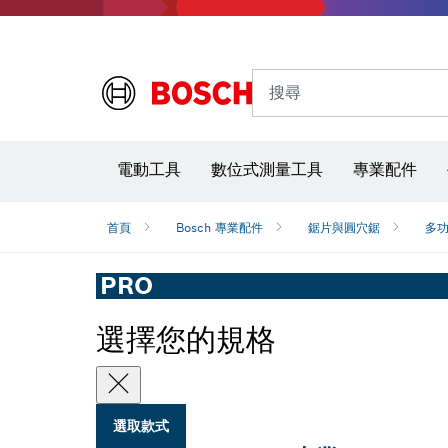
搜尋
電動工具
數位式測量工具
專業配件
首頁
Bosch 專業配件
鋸片與圓穴鋸
多
PRO
選擇您的規格
選取款式