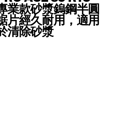
專業款砂漿鎢鋼半圓
鋸片經久耐用，適用
於清除砂漿