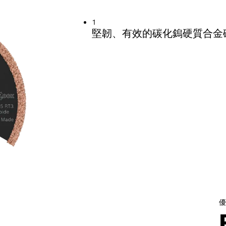
用壽命長
1
堅韌、有效的碳化鎢硬質合金
優