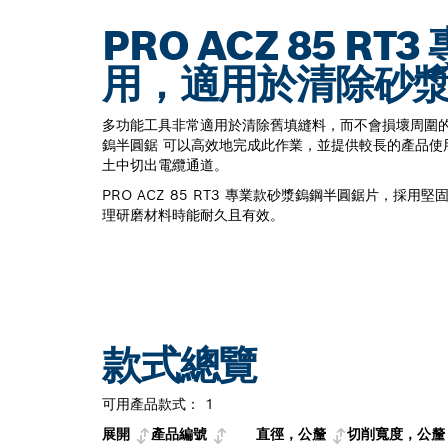
PRO ACZ 85 
用，適用於清除砂
多功能工具非常適用於清除舊填縫料，而不會損壞周圍的瓷磚。
鎢半圓鋸 可以高效地完成此作業，並提供較長的產品使
土中切出電纜通道。
PRO ACZ 85 RT3 專業款砂漿鎢鋼半圓鋸片，採
理研磨材料時能耐久且有效。
款式總覽
可用產品款式：
1
展開
產品編號
直徑，公釐
切削寬度，公釐