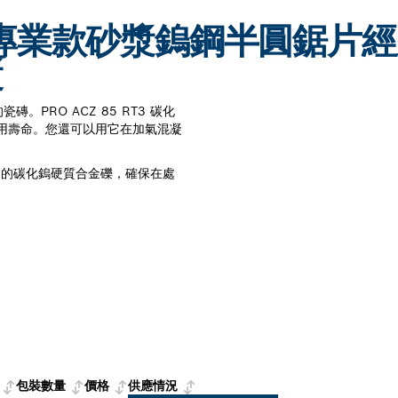
RT3 專業款砂漿鎢鋼半圓鋸片
漿
PRO ACZ 85 RT3 碳化
用壽命。您還可以用它在加氣混凝
用堅固的碳化鎢硬質合金礫，確保在處
包裝數量
價格
供應情況