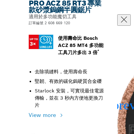
PRO ACZ 85 RT3 專業
款砂漿鎢鋼半圓鋸片
適用於多功能魔切工具
訂單編號 2 608 669 120
使用壽命比 Bosch
ACZ 85 MT4 多功能
*
工具刀片多出 3 倍
去除填縫料，使用壽命長
堅韌、有效的碳化鎢硬質合金礫
Starlock 安裝，可實現最佳電源
傳輸，並在 3 秒內方便地更換刀
片
View more