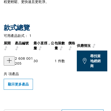
程更輕鬆、更快速且更乾淨。
款式總覽
可用產品款式：
1
展開
產品編號
最小直徑，公
包裝數
價格
供應情況
釐
量
尋找當
2 608 001
30
1 件数
地經銷
205
商
共
項產品
顯示更多產品
尋找您附近的博世專業經銷商