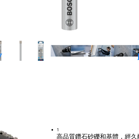
用，可穿透硬質和軟質
1
高品質鑽石砂礫和基體，經久