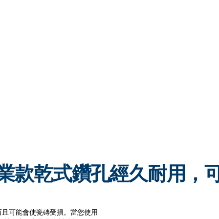
C 專業款乾式鑽孔經久耐用，
而且可能會使瓷磚受損。當您使用