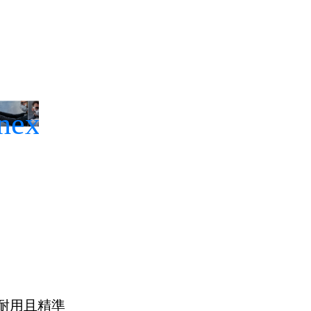
瓷磚
耐用且精準