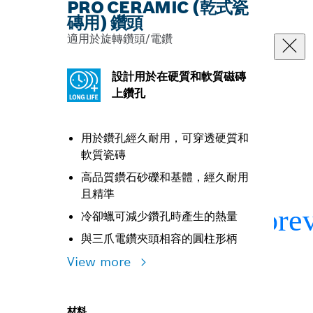
PRO CERAMIC (乾式瓷
磚用) 鑽頭
適用於旋轉鑽頭/電鑽
設計用於在硬質和軟質磁磚
上鑽孔
用於鑽孔經久耐用，可穿透硬質和
軟質瓷磚
高品質鑽石砂礫和基體，經久耐用
且精準
冷卻蠟可減少鑽孔時產生的熱量
與三爪電鑽夾頭相容的圓柱形柄
View more
材料