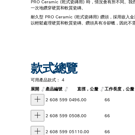
PRO Ceramic (乾式瓷磚用) 時，情況會有所不同
一次地鑽穿硬質和軟質瓷磚。
耐久型 PRO Ceramic (乾式瓷磚用) 鑽頭，採用
以輕鬆處理硬質和軟質瓷磚。鑽頭具有冷卻蠟，因此不
款式總覽
可用產品款式：
4
展開
產品編號
直徑，公釐
工作長度，公釐
2 608 599 049
6.00
66
2 608 599 050
8.00
66
2 608 599 051
10.00
66