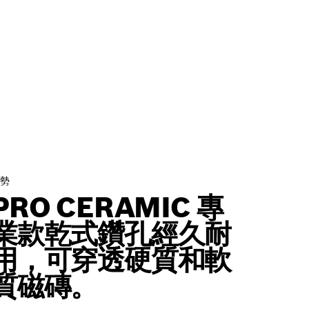
勢
PRO CERAMIC 專
業款乾式鑽孔經久耐
用，可穿透硬質和軟
質磁磚。