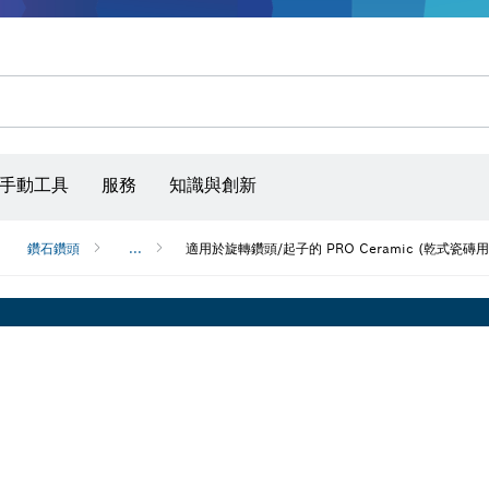
手動工具
服務
知識與創新
鑽石鑽頭
...
適用於旋轉鑽頭/起子的 PRO Ceramic (乾式瓷磚