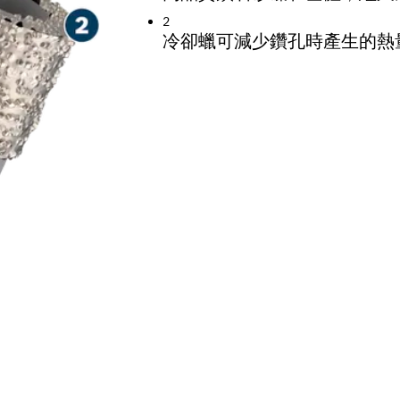
2
冷卻蠟可減少鑽孔時產生的熱