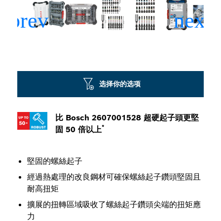
选择你的选项
比 Bosch 2607001528 超硬起子頭更堅
*
固 50 倍以上
堅固的螺絲起子
經過熱處理的改良鋼材可確保螺絲起子鑽頭堅固且
耐高扭矩
擴展的扭轉區域吸收了螺絲起子鑽頭尖端的扭矩應
力