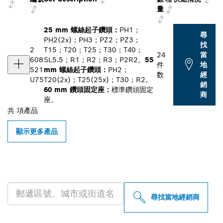
量
25 mm 螺絲起子鑽頭：
PH1；
尋
PH2(2x)；PH3；PZ2；PZ3；
找
2
T15；T20；T25；T30；T40；
24
當
608
SL5.5；R1；R2；R3；P2R2。
55
件
地
521
mm 螺絲起子鑽頭：
PH2；
数
經
U75
T20(2x)；T25(25x)；T30；R2。
銷
60 mm 鑽頭固定座：
標準鑽頭固定
商
座。
共
項產品
顯示更多產品
尋找您附近的博世專業經銷商
尋找當地經銷商