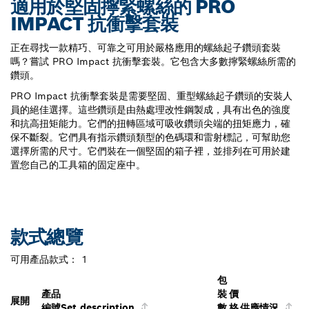
適用於堅固擰緊螺絲的 PRO
IMPACT 抗衝擊套裝
正在尋找一款精巧、可靠之可用於嚴格應用的螺絲起子鑽頭套裝
嗎？嘗試 PRO Impact 抗衝擊套裝。它包含大多數擰緊螺絲所需的
鑽頭。
PRO Impact 抗衝擊套裝是需要堅固、重型螺絲起子鑽頭的安裝人
員的絕佳選擇。這些鑽頭是由熱處理改性鋼製成，具有出色的強度
和抗高扭矩能力。它們的扭轉區域可吸收鑽頭尖端的扭矩應力，確
保不斷裂。它們具有指示鑽頭類型的色碼環和雷射標記，可幫助您
選擇所需的尺寸。它們裝在一個堅固的箱子裡，並排列在可用於建
置您自己的工具箱的固定座中。
款式總覽
可用產品款式：
1
包
產品
裝
價
展開
編號
Set description
數
格
供應情況