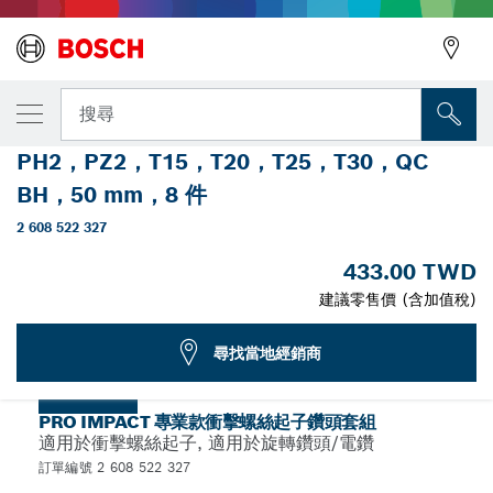
您選取的款式
附帶 Quick Change 鑽頭固定座和 Pick and
搜尋
Click 索引的 PRO Impact 抗衝擊套裝，
PH2，PZ2，T15，T20，T25，T30，QC
PRO Impact 抗衝擊螺絲起子鑽頭套裝，附 Quick Change 鑽頭固
...
定座和 Pick and Click 索引
BH，50 mm，8 件
2 608 522 327
PRO
433.00 TWD
選擇您的款式
建議零售價 (含加值稅)
尋找當地經銷商
選取款式
PRO IMPACT 專業款衝擊螺絲起子鑽頭套組
適用於衝擊螺絲起子, 適用於旋轉鑽頭/電鑽
訂單編號 2 608 522 327