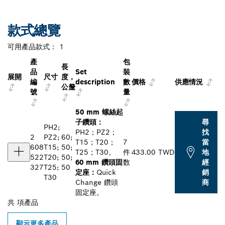
款式總覽
可用產品款式：
1
產
包
長
品
Set
裝
展開
尺寸
度，
編
description
數
價格
供應情況
公釐
號
量
50 mm 螺絲起
子鑽頭：
尋
PH2;
PH2；PZ2；
找
2
PZ2;
60;
T15；T20；
7
當
608
T15;
50;
T25；T30。
件
433.00 TWD
地
522
T20;
50;
60 mm 鑽頭固
数
經
327
T25;
50
定座：
Quick
銷
T30
Change 鑽頭
商
固定座。
共
項產品
顯示更多產品