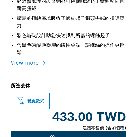
經過熱處理的改良鋼材可確保螺絲起子鑽頭堅固且
耐高扭矩
擴展的扭轉區域吸收了螺絲起子鑽頭尖端的扭矩應
力
彩色編碼設計助您快速找到所需的螺絲起子
含黑色磷酸鹽塗層的磁性尖端，讓螺絲的操作更輕
鬆
View more
所选变体
變更款式
433.00 TWD
建議零售價 (含加值稅)