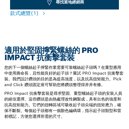
尋找當地經銷商
款式總覽
(1)
適用於堅固擰緊螺絲的 PRO
IMPACT 抗衝擊套裝
您的下一個螺絲起子擰緊作業需要可靠螺絲起子頭嗎？在重型應用
中使用壽命長，且性能良好的起子頭？嘗試 PRO Impact 抗衝擊套
裝。我們設計鑽頭的目的是為提高強度，以及抗高扭矩能力。Pick
and Click 鑽頭固定座可幫助您將鑽頭整理得井井有條。
PRO Impact 抗衝擊套裝是尋求堅固、重型螺絲起子頭的安裝人員
的絕佳選擇。這些鑽頭是由熱處理改性鋼製成，具有出色的強度和
抗高扭矩能力。它們的扭轉區域可吸收起子頭尖端的扭矩應力，確
保不斷裂。每個起子頭都有一個顏色編碼環，指示起子頭類型和雷
射標記，方便您選擇所需的尺寸。