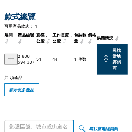
款式總覽
可用產品款式：
1
展開
產品編號
直徑，
工作長度，
包裝數
價格
供應情況
公釐
公釐
量
尋找
2 608
當地
51
44
1 件数
594 387
經銷
商
共
項產品
顯示更多產品
尋找您附近的博世專業經銷商
尋找當地經銷商