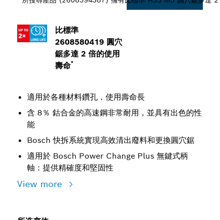
所搜尋產品 (2608594387) 擁有比標準 HSS M3 圓穴鋸多達
比標準
2608580419 圓穴
鋸多達 2 倍的使用
*
壽命
適用於各種材料鑽孔，使用壽命長
含 8％ 鈷合金的高速鋼非常耐用，並具有出色的性
能
Bosch 快拆系統實現高效清出廢料和更換圓穴鋸
適用於 Bosch Power Change Plus 無鍵式柄
軸：提供精確度和堅固性
View more