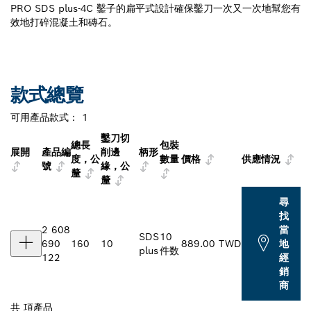
PRO SDS plus-4C 鑿子的扁平式設計確保鑿刀一次又一次地幫您有
效地打碎混凝土和磚石。
款式總覽
可用產品款式：
1
鑿刀切
總長
包裝
展開
產品編
削邊
柄形
度，公
數量
價格
供應情況
號
緣，公
釐
釐
尋
找
2 608
當
SDS
10
690
160
10
889.00 TWD
地
plus
件数
122
經
銷
商
共
項產品