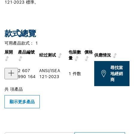
121-2023 標準。
款式總覽
可用產品款式：
1
展開
產品編號
包裝數
價格
经过测试
供應情況
量
尋找當
2 607
ANSI/ISEA
1 件数
地經銷
990 164
121-2023
商
共
項產品
顯示更多產品
尋找您附近的博世專業經銷商