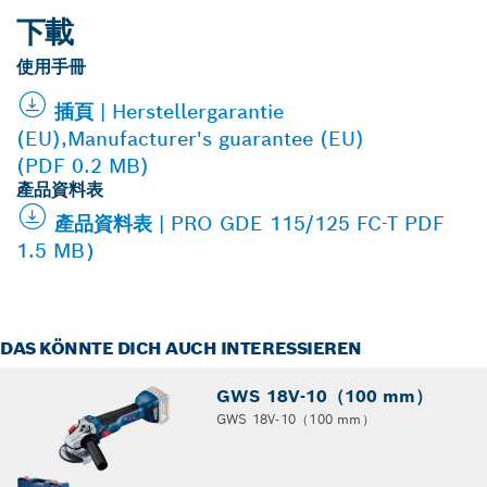
下載
使用手冊
插頁 | Herstellergarantie
(EU),Manufacturer's guarantee (EU)
(PDF 0.2 MB)
產品資料表
產品資料表 | PRO GDE 115/125 FC-T PDF
1.5 MB）
DAS KÖNNTE DICH AUCH INTERESSIEREN
GWS 18V-10（100 mm）
GWS 18V-10（100 mm）