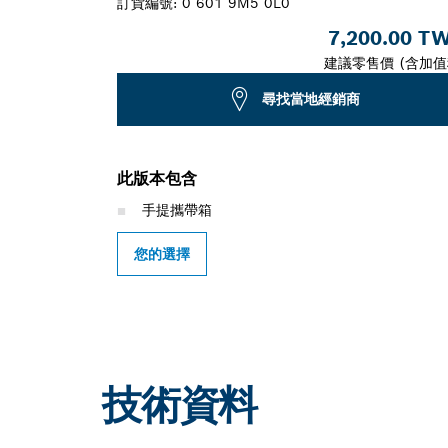
訂貨編號:
0 601 9M5 0L0
7,200.00 T
建議零售價 (含加值
尋找當地經銷商
此版本包含
手提攜帶箱
您的選擇
技術資料