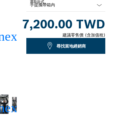
選取款式
Dropdown
7,200.00 TWD
closed
建議零售價 (含加值稅)
尋找當地經銷商