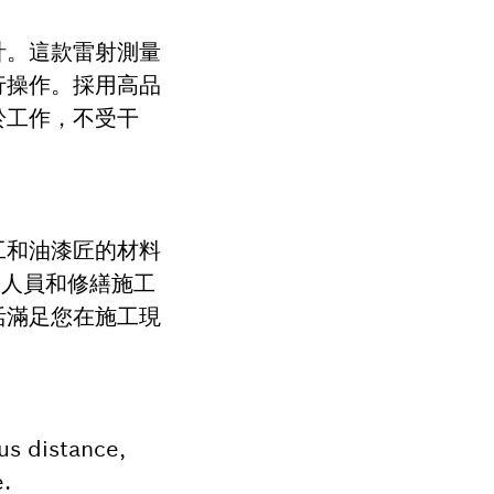
計。這款雷射測量
行操作。採用高品
於工作，不受干
工和油漆匠的材料
裝人員和修繕施工
活滿足您在施工現
us distance,
e.