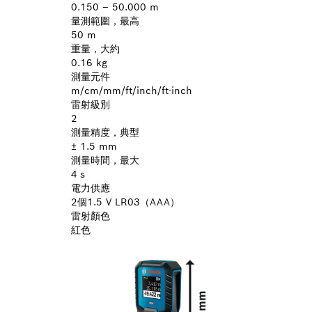
0.150 – 50.000 m
量測範圍，最高
50 m
重量，大約
0.16 kg
測量元件
m/cm/mm/ft/inch/ft-inch
雷射級別
2
測量精度，典型
± 1.5 mm
測量時間，最大
4 s
電力供應
2個1.5 V LR03（AAA）
雷射顏色
紅色