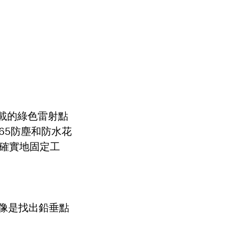
。搭載的綠色雷射點
 65防塵和防水花
確實地固定工
適合像是找出鉛垂點