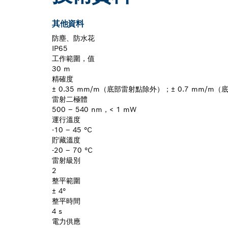
其他資料
防塵、防水花
IP65
工作範圍，值
30 m
精確度
± 0.35 mm/m（底部雷射點除外）；± 0.7 mm/m
雷射二極體
500 – 540 nm，< 1 mW
運行溫度
-10 – 45 °C
貯藏溫度
-20 – 70 °C
雷射級別
2
整平範圍
± 4°
整平時間
4 s
電力供應