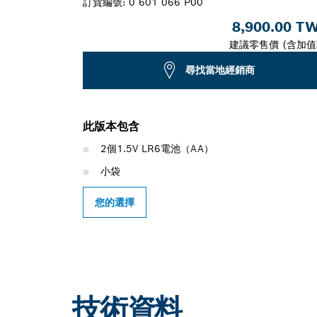
訂貨編號:
0 601 066 P00
8,900.00 T
建議零售價 (含加值
尋找當地經銷商
此版本包含
2個1.5V LR6電池（AA）
小袋
您的選擇
技術資料