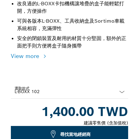
改良過的L-BOXX卡扣機構讓堆疊的盒子能輕鬆打
開，方便操作
可與各版本L-BOXX、工具收納盒及Sortimo車載
系統相容，充滿彈性
安全的閉鎖裝置及耐用的材質十分堅固，額外的正
面把手則方便將盒子隨身攜帶
View more
選取款式
Dropdown
1,400.00 TWD
closed
建議零售價 (含加值稅)
尋找當地經銷商