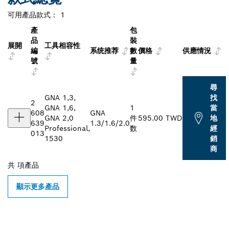
可用產品款式：
1
產
包
品
裝
展開
工具相容性
編
系统推荐
數
價格
供應情況
號
量
尋
GNA 1,3,
找
2
GNA 1,6,
1
當
608
GNA
GNA 2,0
件
595.00 TWD
地
639
1.3/1.6/2.0
Professional,
数
經
013
1530
銷
商
共
項產品
顯示更多產品
尋找您附近的博世專業經銷商