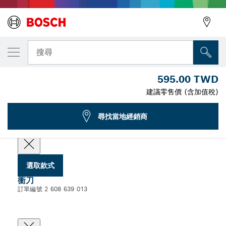
您選取的款式
衝刀
搜尋
2 608 639 013
595.00 TWD
...
適用於壓穿電剪的弧形切削衝刀
建議零售價 (含加值稅)
尋找當地經銷商
選擇您的規格
選取款式
衝刀
訂單編號 2 608 639 013