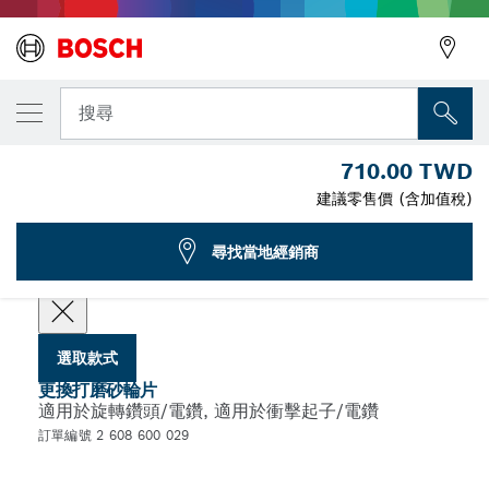
您選取的款式
鑽頭磨銳器S 41
搜尋
2 608 600 029
710.00 TWD
...
鑽頭磨刀機 S 41 的替代研磨砂輪片
建議零售價 (含加值稅)
尋找當地經銷商
選擇您的規格
選取款式
更換打磨砂輪片
適用於旋轉鑽頭/電鑽, 適用於衝擊起子/電鑽
訂單編號 2 608 600 029