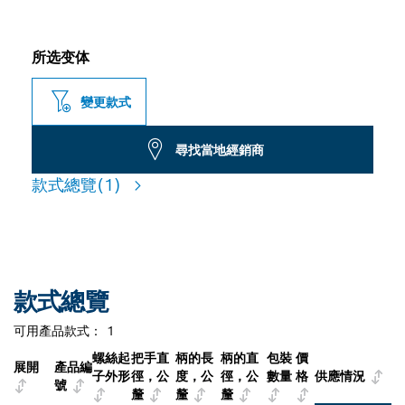
所选变体
變更款式
尋找當地經銷商
款式總覽
(1)
款式總覽
可用產品款式：
1
螺絲起
把手直
柄的長
柄的直
包裝
價
展開
產品編
子外形
徑，公
度，公
徑，公
數量
格
供應情況
號
釐
釐
釐