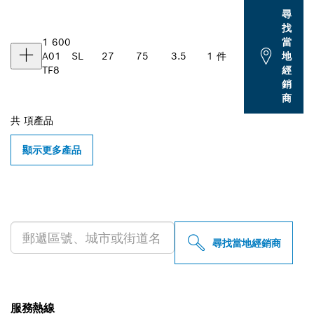
尋
找
1 600
當
A01
SL
27
75
3.5
1 件
地
TF8
經
銷
商
共
項產品
顯示更多產品
尋找您附近的博世專業經銷商
尋找當地經銷商
服務熱線