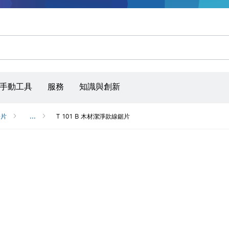
手動工具
服務
知識與創新
鋸片
...
T 101 B 木材潔淨款線鋸片