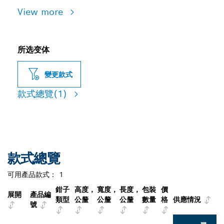
View more
所选变体
變更款式
款式總覽
(1)
款式總覽
可用產品款式：
1
鉗子
高度，
寬度，
長度，
包裝
價
展開
產品編
類型
公釐
公釐
公釐
數量
格
供應情況
號