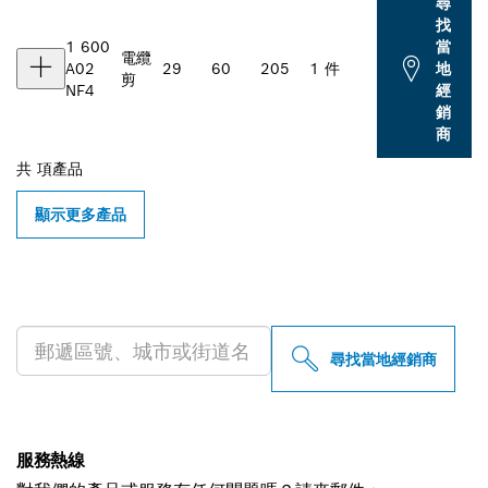
尋
找
1 600
當
電纜
A02
29
60
205
1 件
地
剪
NF4
經
銷
商
共
項產品
顯示更多產品
尋找您附近的博世專業經銷商
尋找當地經銷商
服務熱線