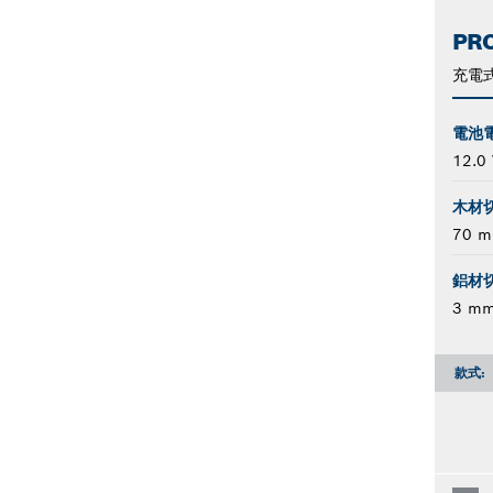
PRO
充電
電池
12.0 
木材
70 
鋁材
3 m
款式: