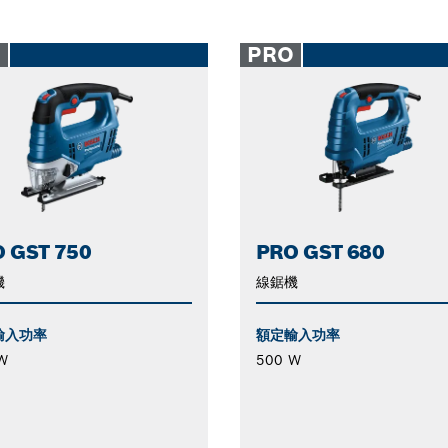
O
PRO
 GST 750
PRO GST 680
機
線鋸機
輸入功率
額定輸入功率
W
500 W