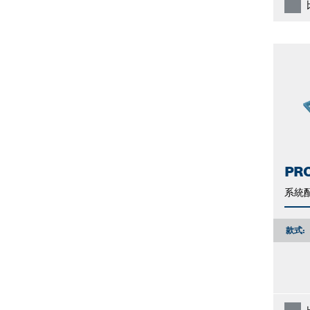
PRO
系統
款式: