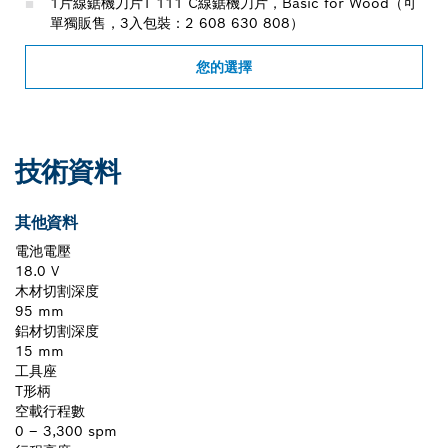
1片線鋸機刀片T 111 C線鋸機刀片，Basic for Wood（可
單獨販售，3入包裝：2 608 630 808）
您的選擇
技術資料
其他資料
電池電壓
18.0 V
木材切割深度
95 mm
鋁材切割深度
15 mm
工具座
T形柄
空載行程數
0 – 3,300 spm