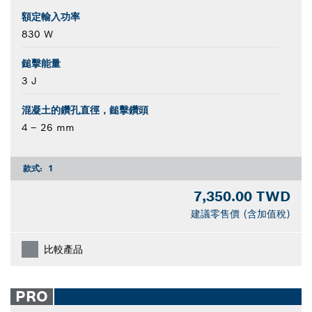
額定輸入功率
830 W
鎚擊能量
3 J
混凝土的鑽孔直徑，鎚擊鑽頭
4 – 26 mm
款式:
1
7,350.00 TWD
建議零售價 (含加值稅)
比較產品
PRO