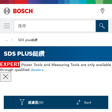
搜尋
...
SDS plus鎚鑽
SDS PLUS鎚鑽
EXPERT
Power Tools and Measuring Tools are only available
through qualified
dealers
.
過濾器
(0)
Sort
Dropdown