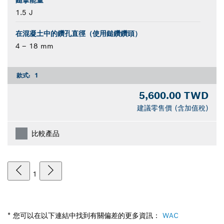
1.5 J
在混凝土中的鑽孔直徑（使用鎚鑽鑽頭）
4 – 18 mm
款式:
1
5,600.00 TWD
建議零售價 (含加值稅)
比較產品
1
* 您可以在以下連結中找到有關偏差的更多資訊：
WAC